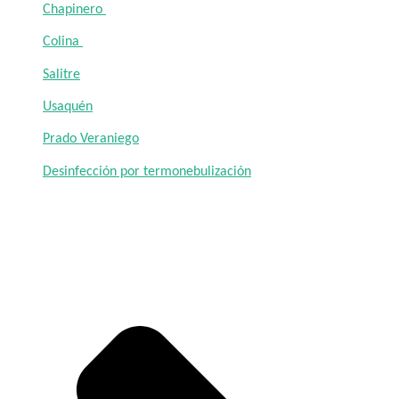
Chapinero
Colina
Salitre
Usaquén
Prado Veraniego
Desinfección por termonebulización