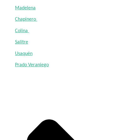
Madelena
Chapinero
Colina
Salitre
Usaquén
Prado Veraniego