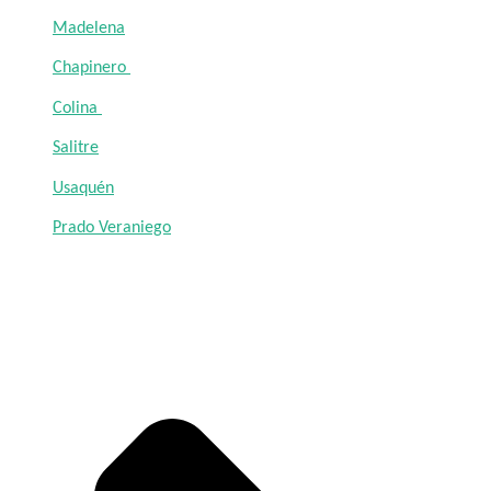
Madelena
Chapinero
Colina
Salitre
Usaquén
Prado Veraniego