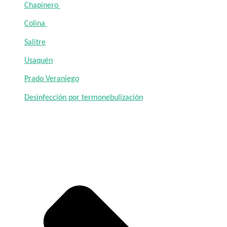
Chapinero
Colina
Salitre
Usaquén
Prado Veraniego
Desinfección por termonebulización