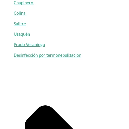
Chapinero
Colina
Salitre
Usaquén
Prado Veraniego
Desinfección por termonebulización