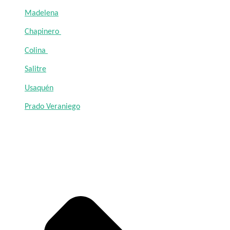
Madelena
Chapinero
Colina
Salitre
Usaquén
Prado Veraniego